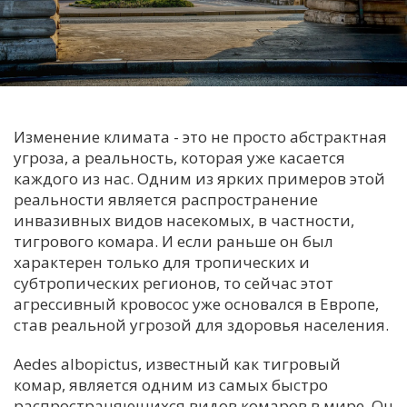
С
Е
И
Т
Изменение климата - это не просто абстрактная
К
угроза, а реальность, которая уже касается
каждого из нас. Одним из ярких примеров этой
реальности является распространение
У
инвазивных видов насекомых, в частности,
тигрового комара. И если раньше он был
характерен только для тропических и
Х
субтропических регионов, то сейчас этот
М
агрессивный кровосос уже основался в Европе,
Ч
став реальной угрозой для здоровья населения.
Н
Aedes albopictus, известный как тигровый
Я
комар, является одним из самых быстро
распространяющихся видов комаров в мире. Он