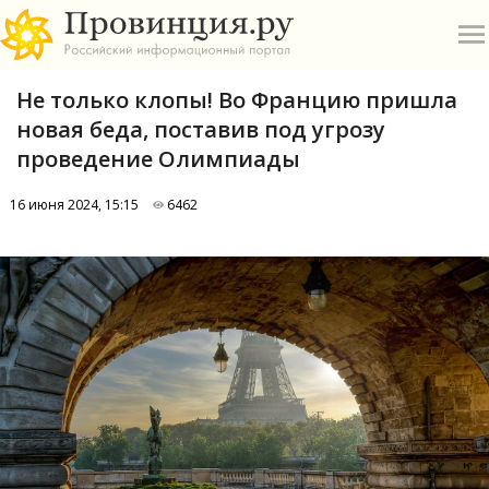
Не только клопы! Во Францию пришла
новая беда, поставив под угрозу
проведение Олимпиады
16 июня 2024, 15:15
6462
О
А
П
Б
В
Р