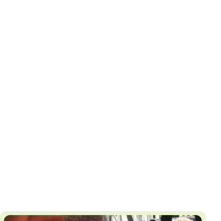
И
Т
К
У
Х
М
Ч
Н
Я