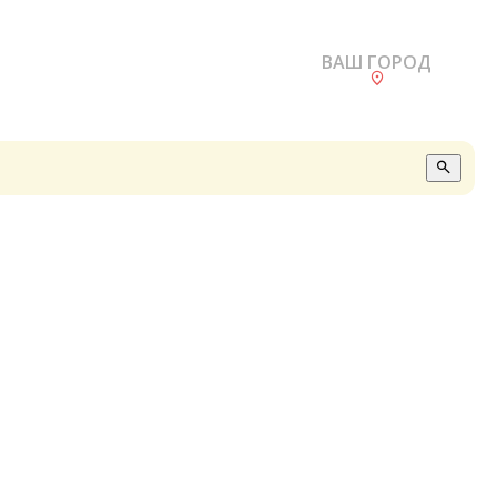
ВАШ ГОРОД
О
А
П
Б
В
Р
С
Е