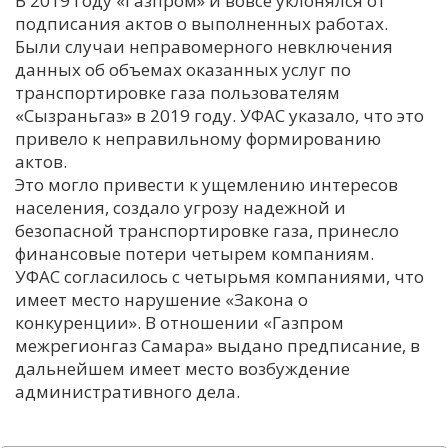
В 2019 году «Газпром» и вовсе уклонялся от
подписания актов о выполненных работах.
С
Были случаи неправомерного невключения
Е
данных об объемах оказанных услуг по
транспортировке газа пользователям
И
«Сызраньгаз» в 2019 году. УФАС указало, что это
привело к неправильному формированию
Т
актов.
К
Это могло привести к ущемлению интересов
населения, создало угрозу надежной и
безопасной транспортировке газа, принесло
У
финансовые потери четырем компаниям.
УФАС согласилось с четырьмя компаниями, что
Х
имеет место нарушение «Закона о
конкуренции». В отношении «Газпром
М
межрегионгаз Самара» выдано предписание, в
Ч
дальнейшем имеет место возбуждение
Н
административного дела.
Я