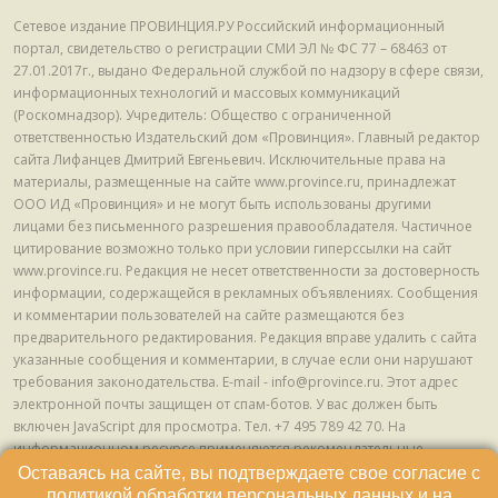
Сетевое издание ПРОВИНЦИЯ.РУ Российский информационный
портал, свидетельство о регистрации СМИ ЭЛ № ФС 77 – 68463 от
27.01.2017г., выдано Федеральной службой по надзору в сфере связи,
информационных технологий и массовых коммуникаций
(Роскомнадзор). Учредитель: Общество с ограниченной
ответственностью Издательский дом «Провинция». Главный редактор
сайта Лифанцев Дмитрий Евгеньевич. Исключительные права на
материалы, размещенные на сайте www.province.ru, принадлежат
ООО ИД «Провинция» и не могут быть использованы другими
лицами без письменного разрешения правообладателя. Частичное
цитирование возможно только при условии гиперссылки на сайт
www.province.ru. Редакция не несет ответственности за достоверность
информации, содержащейся в рекламных объявлениях. Сообщения
и комментарии пользователей на сайте размещаются без
предварительного редактирования. Редакция вправе удалить с сайта
указанные сообщения и комментарии, в случае если они нарушают
требования законодательства. E-mail - info@province.ru. Этот адрес
электронной почты защищен от спам-ботов. У вас должен быть
включен JavaScript для просмотра. Tел. +7 495 789 42 70. На
информационном ресурсе применяются рекомендательные
технологии (информационные технологии предоставления
Оставаясь на сайте, вы подтверждаете свое согласие с
информации на основе сбора, систематизации и анализа сведений,
политикой обработки персональных данных
и на