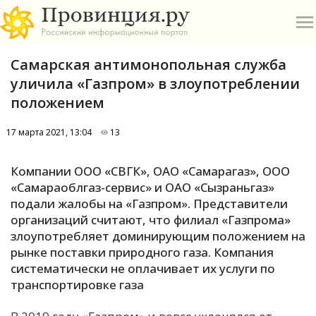
Самарская антимонопольная служба
уличила «Газпром» в злоупотреблении
положением
17 марта 2021, 13:04
13
О
Компании ООО «СВГК», ОАО «Самарагаз», ООО
А
«Самараоблгаз-сервис» и ОАО «Сызраньгаз»
подали жалобы на «Газпром». Представители
П
организаций считают, что филиал «Газпрома»
Б
злоупотребляет доминирующим положением на
рынке поставки природного газа. Компания
В
систематически не оплачивает их услуги по
Р
транспортировке газа