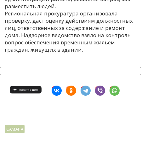
разместить людей.
С
Региональная прокуратура организовала
Е
проверку, даст оценку действиям должностных
лиц, ответственных за содержание и ремонт
дома. Надзорное ведомство взяло на контроль
И
вопрос обеспечения временным жильем
Т
граждан, живущих в здании.
К
У
Х
М
Ч
Н
Я
САМАРА