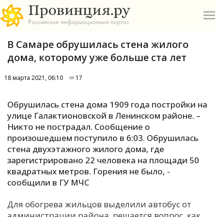
В Самаре обрушилась стена жилого
дома, которому уже больше ста лет
18 марта 2021, 06:10
17
О
Обрушилась стена дома 1909 года постройки на
улице Галактионовской в Ленинском районе. –
А
Никто не пострадал. Сообщение о
произошедшем поступило в 6:03. Обрушилась
П
стена двухэтажного жилого дома, где
Б
зарегистрировано 22 человека на площади 50
квадратных метров. Горения не было, -
В
сообщили в ГУ МЧС
Р
Для обогрева жильцов выделили автобус от
администрации района, решается вопрос, как