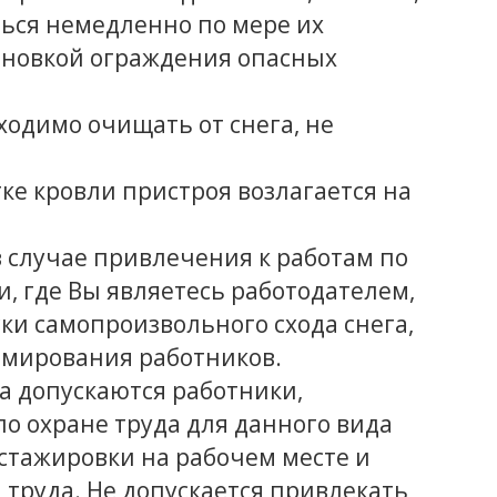
ться немедленно по мере их
ановкой ограждения опасных
одимо очищать от снега, не
ке кровли пристроя возлагается на
в случае привлечения к работам по
и, где Вы являетесь работодателем,
ски самопроизвольного схода снега,
вмирования работников.
а допускаются работники,
о охране труда для данного вида
е стажировки на рабочем месте и
труда. Не допускается привлекать