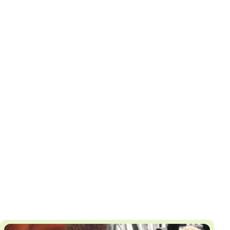
И
Т
К
У
Х
М
Ч
Н
Я