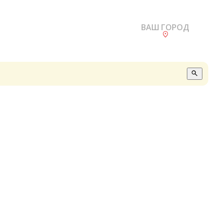
ВАШ ГОРОД
О
А
П
Б
В
Р
С
Е