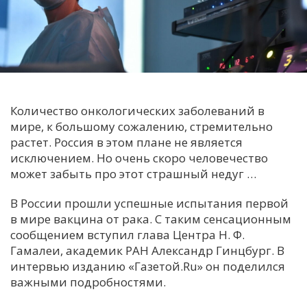
С
Е
И
Т
Количество онкологических заболеваний в
К
мире, к большому сожалению, стремительно
растет. Россия в этом плане не является
исключением. Но очень скоро человечество
У
может забыть про этот страшный недуг …
Х
В России прошли успешные испытания первой
в мире вакцина от рака. С таким сенсационным
М
сообщением вступил глава Центра Н. Ф.
Ч
Гамалеи, академик РАН Александр Гинцбург. В
Н
интервью изданию «Газетой.Ru» он поделился
Я
важными подробностями.