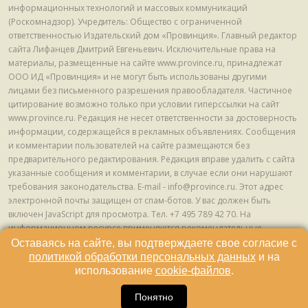
информационных технологий и массовых коммуникаций
(Роскомнадзор). Учредитель: Общество с ограниченной
ответственностью Издательский дом «Провинция». Главный редактор
сайта Лифанцев Дмитрий Евгеньевич. Исключительные права на
материалы, размещенные на сайте www.province.ru, принадлежат
ООО ИД «Провинция» и не могут быть использованы другими
лицами без письменного разрешения правообладателя. Частичное
цитирование возможно только при условии гиперссылки на сайт
www.province.ru. Редакция не несет ответственности за достоверность
информации, содержащейся в рекламных объявлениях. Сообщения
и комментарии пользователей на сайте размещаются без
предварительного редактирования. Редакция вправе удалить с сайта
указанные сообщения и комментарии, в случае если они нарушают
требования законодательства. E-mail - info@province.ru. Этот адрес
электронной почты защищен от спам-ботов. У вас должен быть
включен JavaScript для просмотра. Tел. +7 495 789 42 70. На
информационном ресурсе применяются рекомендательные
технологии (информационные технологии предоставления
Оставаясь на сайте, вы подтверждаете свое согласие с
информации на основе сбора, систематизации и анализа сведений,
политикой обработки персональных данных
и на
относящихся к предпочтениям пользователей сети "Интернет",
использование
cookie-файлов
.
находящихся на территории Российской Федерации) © ООО ИД
16
«Провинция», 2013 - 2024г.
Понятно