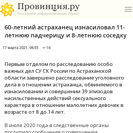
60-летний астраханец изнасиловал 11-
летнюю падчерицу и 8-летнюю соседку
17 марта 2021, 06:55
16
О
Первым отделом по расследованию особо
важных дел СУ СК России по Астраханской
А
области завершено расследование уголовного
дела в отношении астраханца, обвиняемого в
П
изнасиловании и совершении 39 эпизодов
Б
насильственных действий сексуального
характера в отношении малолетних девочек в
В
возрасте от 8 до 14 лет.
Р
В июле 2020 года в следственные органы
поступило сообщение о совершении