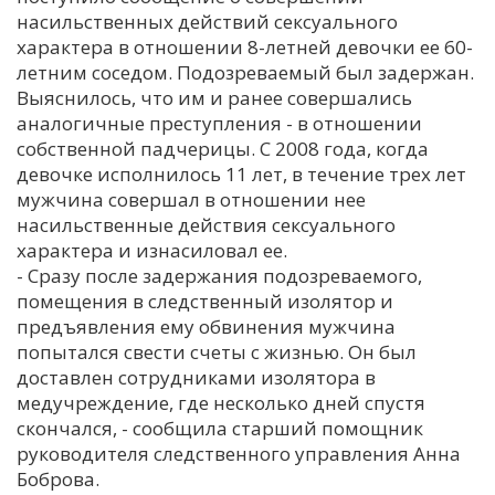
насильственных действий сексуального
С
характера в отношении 8-летней девочки ее 60-
Е
летним соседом. Подозреваемый был задержан.
Выяснилось, что им и ранее совершались
аналогичные преступления - в отношении
И
собственной падчерицы. С 2008 года, когда
Т
девочке исполнилось 11 лет, в течение трех лет
К
мужчина совершал в отношении нее
насильственные действия сексуального
характера и изнасиловал ее.
У
- Сразу после задержания подозреваемого,
помещения в следственный изолятор и
Х
предъявления ему обвинения мужчина
попытался свести счеты с жизнью. Он был
М
доставлен сотрудниками изолятора в
Ч
медучреждение, где несколько дней спустя
Н
скончался, - сообщила старший помощник
Я
руководителя следственного управления Анна
Боброва.