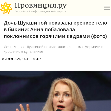
Дочь Шукшиной показала крепкое тело
в бикини: Анна побаловала
поклонников горячими кадрами (фото)
Дочь Марии Шукшиной похвасталась сочными формами в
крошечном купальнике
О
8 июня 2024, 14:31
416
А
П
Б
В
Р