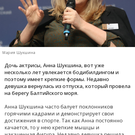
С
Е
И
Т
К
Мария Шукшина
Дочь актрисы, Анна Шукшина, вот уже
У
несколько лет увлекается бодибилдингом и
поэтому имеет крепкие формы. Недавно
девушка вернулась из отпуска, который провела
Х
на берегу Балтийского моря.
М
Ч
Анна Шукшина часто балует поклонников
горячими кадрами и демонстрирует свои
Н
достижения в спорте. Так как Анна постоянно
Я
качается, то у нею крепкие мышцы и
накаченная фигура. Недавно девушка решила