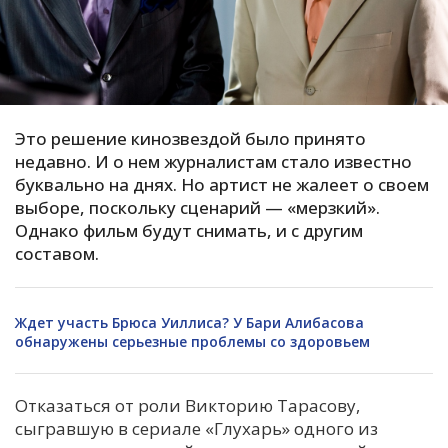
С
Е
И
Это решение кинозвездой было принято
Т
недавно. И о нем журналистам стало известно
К
буквально на днях. Но артист не жалеет о своем
выборе, поскольку сценарий — «мерзкий».
Однако фильм будут снимать, и с другим
У
составом.
Х
Ждет участь Брюса Уиллиса? У Бари Алибасова
М
обнаружены серьезные проблемы со здоровьем
Ч
Н
Отказаться от роли Викторию Тарасову,
Я
сыгравшую в сериале «Глухарь» одного из