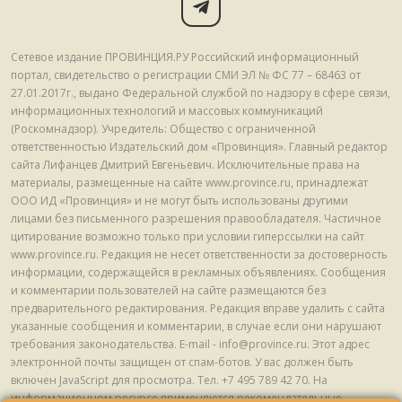
Сетевое издание ПРОВИНЦИЯ.РУ Российский информационный
портал, свидетельство о регистрации СМИ ЭЛ № ФС 77 – 68463 от
27.01.2017г., выдано Федеральной службой по надзору в сфере связи,
информационных технологий и массовых коммуникаций
(Роскомнадзор). Учредитель: Общество с ограниченной
ответственностью Издательский дом «Провинция». Главный редактор
сайта Лифанцев Дмитрий Евгеньевич. Исключительные права на
материалы, размещенные на сайте www.province.ru, принадлежат
ООО ИД «Провинция» и не могут быть использованы другими
лицами без письменного разрешения правообладателя. Частичное
цитирование возможно только при условии гиперссылки на сайт
www.province.ru. Редакция не несет ответственности за достоверность
информации, содержащейся в рекламных объявлениях. Сообщения
и комментарии пользователей на сайте размещаются без
предварительного редактирования. Редакция вправе удалить с сайта
указанные сообщения и комментарии, в случае если они нарушают
требования законодательства. E-mail - info@province.ru. Этот адрес
электронной почты защищен от спам-ботов. У вас должен быть
включен JavaScript для просмотра. Tел. +7 495 789 42 70. На
информационном ресурсе применяются рекомендательные