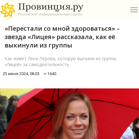
«Перестали со мной здороваться» –
звезда «Лицея» рассказала, как её
выкинули из группы
Как живёт Лена Перова, которую выгнали из группы
«Лицей» за самодеятельность
О
25 июня 2024, 08:03
1640
А
П
Б
В
Р