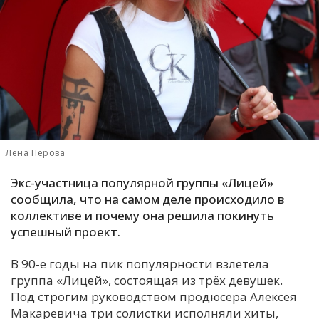
С
Е
И
Т
К
Лена Перова
У
Экс-участница популярной группы «Лицей»
сообщила, что на самом деле происходило в
Х
коллективе и почему она решила покинуть
успешный проект.
М
Ч
В 90-е годы на пик популярности взлетела
Н
группа «Лицей», состоящая из трёх девушек.
Я
Под строгим руководством продюсера Алексея
Макаревича три солистки исполняли хиты,