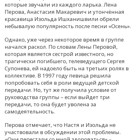
которые звучали из каждого ларька. Лена
Перова, Анастасия Макаревич и утончённая
красавица Изольда Ишханишвили обрели
небывалую популярность после песни «Осень».
Однако, уже через некоторое время в группе
начался раскол. По словам Лены Перовой,
которая является сестрой известного, но
трагически погибшего, телеведущего Сергея
Супонева, ей надоело быть на третьих ролях в
коллективе. В 1997 году певица решила
попробовать себя в роли ведущей детской
передачи. Но, тут же получила условие от
руководства группы – если выйдет три
передачи, то она будет уволена за
самодеятельность.
Перова отмечает, что Настя и Изольда не
участвовали в обсуждении этой проблемы.
«Они перестали со мной здороваться» –