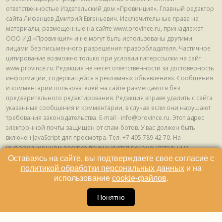
ответственностью Издательский дом «Провинция». Главный редактор
сайта Лифанцев Дмитрий Евгеньевич. Исключительные права на
материалы, размещенные на сайте www.province.ru, принадлежат
ООО ИД «Провинция» и не могут быть использованы другими
лицами без письменного разрешения правообладателя. Частичное
цитирование возможно только при условии гиперссылки на сайт
www.province.ru. Редакция не несет ответственности за достоверность
информации, содержащейся в рекламных объявлениях. Сообщения
и комментарии пользователей на сайте размещаются без
предварительного редактирования. Редакция вправе удалить с сайта
указанные сообщения и комментарии, в случае если они нарушают
требования законодательства. E-mail - info@province.ru. Этот адрес
электронной почты защищен от спам-ботов. У вас должен быть
включен JavaScript для просмотра. Tел. +7 495 789 42 70. На
информационном ресурсе применяются рекомендательные
технологии (информационные технологии предоставления
Оставаясь на сайте, вы подтверждаете свое согласие с
информации на основе сбора, систематизации и анализа сведений,
политикой обработки персональных данных
и на
относящихся к предпочтениям пользователей сети "Интернет",
использование
cookie-файлов
.
находящихся на территории Российской Федерации) © ООО ИД
16
«Провинция», 2013 - 2024г.
Понятно