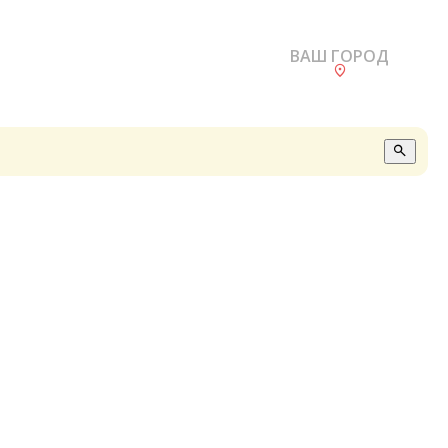
ВАШ ГОРОД
О
А
П
Б
В
Р
С
Е