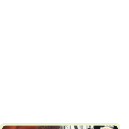
И
Т
К
У
Х
М
Ч
Н
Я