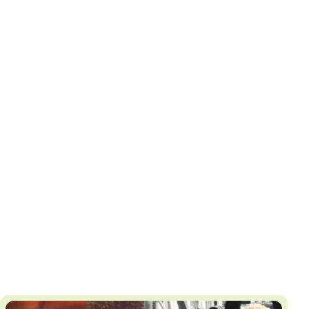
И
Т
К
У
Х
М
Ч
Н
Я