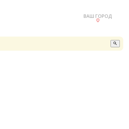
ВАШ ГОРОД
О
А
П
Б
В
Р
С
Е