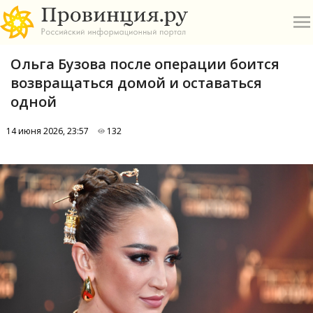
Ольга Бузова после операции боится
возвращаться домой и оставаться
одной
14 июня 2026, 23:57
132
О
А
П
Б
В
Р