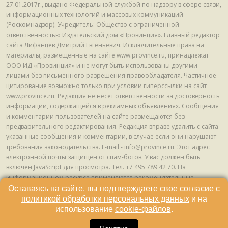
27.01.2017г., выдано Федеральной службой по надзору в сфере связи,
информационных технологий и массовых коммуникаций
(Роскомнадзор). Учредитель: Общество с ограниченной
ответственностью Издательский дом «Провинция». Главный редактор
сайта Лифанцев Дмитрий Евгеньевич. Исключительные права на
материалы, размещенные на сайте www.province.ru, принадлежат
ООО ИД «Провинция» и не могут быть использованы другими
лицами без письменного разрешения правообладателя. Частичное
цитирование возможно только при условии гиперссылки на сайт
www.province.ru. Редакция не несет ответственности за достоверность
информации, содержащейся в рекламных объявлениях. Сообщения
и комментарии пользователей на сайте размещаются без
предварительного редактирования. Редакция вправе удалить с сайта
указанные сообщения и комментарии, в случае если они нарушают
требования законодательства. E-mail - info@province.ru. Этот адрес
электронной почты защищен от спам-ботов. У вас должен быть
включен JavaScript для просмотра. Tел. +7 495 789 42 70. На
информационном ресурсе применяются рекомендательные
технологии (информационные технологии предоставления
Оставаясь на сайте, вы подтверждаете свое согласие с
информации на основе сбора, систематизации и анализа сведений,
политикой обработки персональных данных
и на
относящихся к предпочтениям пользователей сети "Интернет",
использование
cookie-файлов
.
находящихся на территории Российской Федерации) © ООО ИД