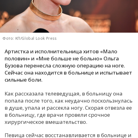
С
Е
И
Фото: KП/Global Look Press
Т
Артистка и исполнительница хитов «Мало
К
половин» и «Мне больше не больно» Ольга
Бузова перенесла сложную операцию на ноге.
Сейчас она находится в больнице и испытывает
У
сильные боли.
Х
Как рассказала телеведущая, в больницу она
попала после того, как неудачно поскользнулась
М
в душе, упала и рассекла ногу. Скорая отвезла ее
Ч
в больницу, где врачи провели срочное
Н
хирургическое вмешательство.
Я
Певица сейчас восстанавливается в больнице и