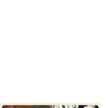
И
Т
К
У
Х
М
Ч
Н
Я