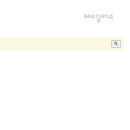
ВАШ ГОРОД
О
А
П
Б
В
Р
С
Е