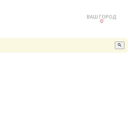
ВАШ ГОРОД
О
А
П
Б
В
Р
С
Е