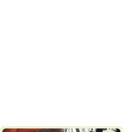
И
Т
К
У
Х
М
Ч
Н
Я