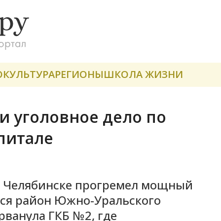
О
КУЛЬТУРА
РЕГИОНЫ
ШКОЛА ЖИЗНИ
и уголовное дело по
питале
 в Челябинске прогремел мощный
лся район Южно-Уральского
рванула ГКБ №2, где