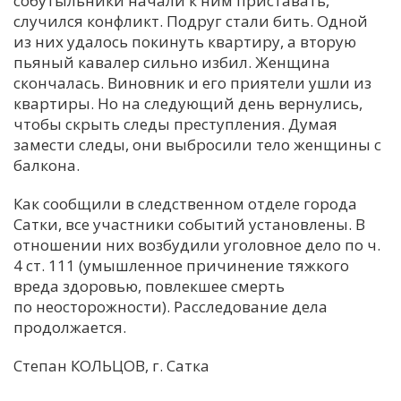
собутыльники начали к ним приставать,
случился конфликт. Подруг стали бить. Одной
С
из них удалось покинуть квартиру, а вторую
Е
пьяный кавалер сильно избил. Женщина
скончалась. Виновник и его приятели ушли из
И
квартиры. Но на следующий день вернулись,
чтобы скрыть следы преступления. Думая
Т
замести следы, они выбросили тело женщины с
К
балкона.
Как сообщили в следственном отделе города
У
Сатки, все участники событий установлены. В
отношении них возбудили уголовное дело по ч.
Х
4 ст. 111 (умышленное причинение тяжкого
вреда здоровью, повлекшее смерть
М
по неосторожности). Расследование дела
Ч
продолжается.
Н
Я
Степан КОЛЬЦОВ, г. Сатка