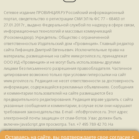
Сетевое издание ПРОВИНЦИЯ.РУ Российский информационный
портал, свидетельство о регистрации СМИ ЭЛ № ФС 77 – 68463 от
27.01.2017г., выдано Федеральной службой по надзору в сфере связи,
информационных технологий и массовых коммуникаций
(Роскомнадзор). Учредитель: Общество с ограниченной
ответственностью Издательский дом «Провинция». Главный редактор
сайта Лифанцев Дмитрий Евгеньевич. Исключительные права на
материалы, размещенные на сайте www.province.ru, принадлежат
ООО ИД «Провинция» и не могут быть использованы другими
лицами без письменного разрешения правообладателя. Частичное
цитирование возможно только при условии гиперссылки на сайт
www.province.ru. Редакция не несет ответственности за достоверность
информации, содержащейся в рекламных объявлениях. Сообщения
и комментарии пользователей на сайте размещаются без
предварительного редактирования. Редакция вправе удалить с сайта
указанные сообщения и комментарии, в случае если они нарушают
требования законодательства. E-mail - info@province.ru. Этот адрес
электронной почты защищен от спам-ботов. У вас должен быть
включен JavaScript для просмотра. Tел. +7 495 789 42 70. На
информационном ресурсе применяются рекомендательные
технологии (информационные технологии предоставления
Оставаясь на сайте, вы подтверждаете свое согласие с