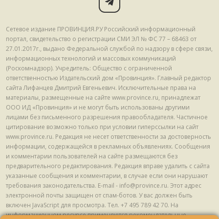
Сетевое издание ПРОВИНЦИЯ.РУ Российский информационный
портал, свидетельство о регистрации СМИ ЭЛ № ФС 77 – 68463 от
27.01.2017г., выдано Федеральной службой по надзору в сфере связи,
информационных технологий и массовых коммуникаций
(Роскомнадзор). Учредитель: Общество с ограниченной
ответственностью Издательский дом «Провинция». Главный редактор
сайта Лифанцев Дмитрий Евгеньевич. Исключительные права на
материалы, размещенные на сайте www.province.ru, принадлежат
ООО ИД «Провинция» и не могут быть использованы другими
лицами без письменного разрешения правообладателя. Частичное
цитирование возможно только при условии гиперссылки на сайт
www.province.ru. Редакция не несет ответственности за достоверность
информации, содержащейся в рекламных объявлениях. Сообщения
и комментарии пользователей на сайте размещаются без
предварительного редактирования. Редакция вправе удалить с сайта
указанные сообщения и комментарии, в случае если они нарушают
требования законодательства. E-mail - info@province.ru. Этот адрес
электронной почты защищен от спам-ботов. У вас должен быть
включен JavaScript для просмотра. Tел. +7 495 789 42 70. На
информационном ресурсе применяются рекомендательные