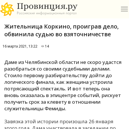
Жительница Коркино, проиграв дело,
обвинила судью во взяточничестве
16 марта 2021, 13:22
14
О
Даме из Челябинской области не скоро удастся
разобраться со своими судебными делами.
А
Стоило первому разбирательству дойти до
логического финала, как женщина устроила
П
потрясающий спектакль. И вот теперь она
Б
вновь оказалась в эпицентре событий, рискует
получить срок за клевету в отношении
В
служительницы Фемиды.
Р
Завязка этой истории произошла 26 января
этого года. Дама участвовала в заседании по