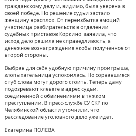
гражданскому делу и, видимо, была уверена в
С
своей победе. Но решение судьи застало
Е
женщину врасплох. От переизбытка эмоций
участница разбирательств в отделении
судебных приставов Коркино заявила, что
И
исход дело решила не справедливость, а
Т
денежное вознаграждение якобы полученное от
К
второй стороны.
Выбрав для себя удобную причину проигрыша,
У
злопыхательница успокоилась. Но сорвавшиеся
с губ слова могут дорого стоить. Теперь даму
подозревают клевете в адрес судьи,
Х
соединенной с обвинениями в тяжком
М
преступлении. В пресс-службе СУ СКР по
Ч
Челябинской области уточнили, что
Н
расследование уголовного дело уже идет.
Я
Екатерина ПОЛЕВА