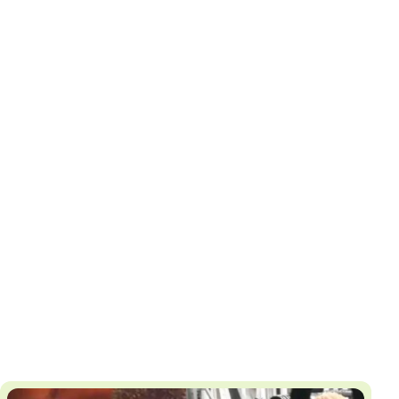
И
Т
К
У
Х
М
Ч
Н
Я