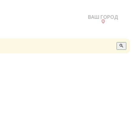
ВАШ ГОРОД
О
А
П
Б
В
Р
С
Е