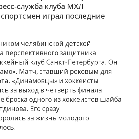
ресс-служба клуба МХЛ
е спортсмен играл последние
ником челябинской детской
да перспективного защитника
ккейный клуб Санкт-Петербурга. Он
амо». Матч, ставший роковым для
рта. «Динамовцы» и хоккеисты
сь за выход в четверть финала
е броска одного из хоккеистов шайба
тдинова. Его сразу
оролись за жизнь молодого
лось.