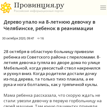
Дерево упало на 8-летнюю девочку в
Челябинске, ребенок в реанимации
30 октября 2020, 09:47
16
О
28 октября в областную больницу привезли
ребенка из Советского района с переломами. 8-
А
летняя девочка гуляла во дворе дома по улице
Мебельной, когда увесистый ствол накренился
П
и рухнул вниз. Когда родители достали дочку
Б
из-под дерева, та только тихо плакала, а ее
рука и нога болтались, как у тряпичной куклы.
В
Мама ребенка рассказала, что скорую ждать не
Р
стали: увезли девочку в первую горбольницу на
своей машине. Там юную пациентку приняли