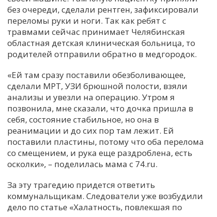
без очереди, сделали рентген, зафиксировали
С
переломы руки и ноги. Так как ребят с
Е
травмами сейчас принимает Челябинская
областная детская клиническая больница, то
родителей отправили обратно в медгородок.
И
Т
«Ей там сразу поставили обезболивающее,
К
сделали МРТ, УЗИ брюшной полости, взяли
анализы и увезли на операцию. Утром я
позвонила, мне сказали, что дочка пришла в
У
себя, состояние стабильное, но она в
реанимации и до сих пор там лежит. Ей
поставили пластины, потому что оба перелома
Х
со смещением, и рука еще раздроблена, есть
М
осколки», – поделилась мама с 74.ru.
Ч
За эту трагедию придется ответить
Н
коммунальщикам. Следователи уже возбудили
Я
дело по статье «Халатность, повлекшая по