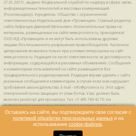
27.01.2017г., выдано Федеральной службой по надзору в сфере связи,
информационных технологий и массовых коммуникаций
(Роскомнадзор). Учредитель: Общество с ограниченной
ответственностью Издательский дом «Провинция». Главный редактор
сайта Лифанцев Дмитрий Евгеньевич. Исключительные права на
материалы, размещенные на сайте www.province.ru, принадлежат
ООО ИД «Провинция» и не могут быть использованы другими
лицами без письменного разрешения правообладателя. Частичное
цитирование возможно только при условии гиперссылки на сайт
www.province.ru. Редакция не несет ответственности за достоверность
информации, содержащейся в рекламных объявлениях. Сообщения
и комментарии пользователей на сайте размещаются без
предварительного редактирования. Редакция вправе удалить с сайта
указанные сообщения и комментарии, в случае если они нарушают
требования законодательства. E-mail - info@province.ru. Этот адрес
электронной почты защищен от спам-ботов. У вас должен быть
включен JavaScript для просмотра. Tел. +7 495 789 42 70. На
информационном ресурсе применяются рекомендательные
технологии (информационные технологии предоставления
Оставаясь на сайте, вы подтверждаете свое согласие с
информации на основе сбора, систематизации и анализа сведений,
политикой обработки персональных данных
и на
относящихся к предпочтениям пользователей сети "Интернет",
использование
cookie-файлов
.
находящихся на территории Российской Федерации) © ООО ИД
«Провинция», 2013 - 2024г.