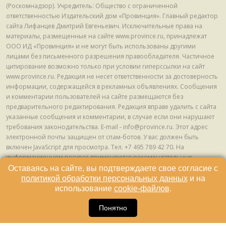
(Роскомнадзор). Учредитель: Общество с ограниченной
ответственностью Издательский дом «Провинция». Главный редактор
сайта Лифанцев Дмитрий Евгеньевич. Исключительные права на
материалы, размещенные на сайте www.province.ru, принадлежат
ООО ИД «Провинция» и не могут быть использованы другими
лицами без письменного разрешения правообладателя. Частичное
цитирование возможно только при условии гиперссылки на сайт
www.province.ru. Редакция не несет ответственности за достоверность
информации, содержащейся в рекламных объявлениях. Сообщения
и комментарии пользователей на сайте размещаются без
предварительного редактирования. Редакция вправе удалить с сайта
указанные сообщения и комментарии, в случае если они нарушают
требования законодательства. E-mail - info@province.ru. Этот адрес
электронной почты защищен от спам-ботов. У вас должен быть
включен JavaScript для просмотра. Tел. +7 495 789 42 70. На
информационном ресурсе применяются рекомендательные
технологии (информационные технологии предоставления
Оставаясь на сайте, вы подтверждаете свое согласие с
информации на основе сбора, систематизации и анализа сведений,
политикой обработки персональных данных
и на
относящихся к предпочтениям пользователей сети "Интернет",
использование
cookie-файлов
.
находящихся на территории Российской Федерации) © ООО ИД
16
«Провинция», 2013 - 2024г.
Понятно