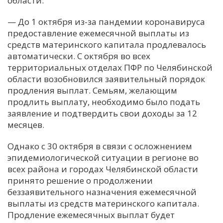
области:
С
— До 1 октября из-за пандемии коронавируса
Е
предоставление ежемесячной выплаты из
средств материнского капитала продлевалось
автоматически. С октября во всех
И
территориальных отделах ПФР по Челябинской
Т
области возобновился заявительный порядок
К
продления выплат. Семьям, желающим
продлить выплату, необходимо было подать
заявление и подтвердить свои доходы за 12
У
месяцев.
Однако с 30 октября в связи с осложнением
Х
эпидемиологической ситуации в регионе во
М
всех района и городах Челябинской области
Ч
принято решение о продолжении
Н
беззаявительного назначения ежемесячной
Я
выплаты из средств материнского капитала.
Продление ежемесячных выплат будет