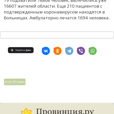
19 подхватили 18868 человек, вылечились уже
16607 жителей области. Еще 210 пациентов с
С
подтвержденным коронавирусом находятся в
Е
больницах. Амбулаторно лечатся 1694 человека.
И
Т
К
У
Х
КОСТРОМА
М
Ч
Н
Я