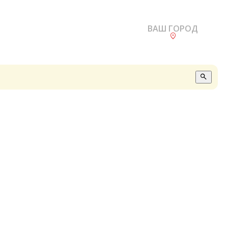
ВАШ ГОРОД
О
А
П
Б
В
Р
С
Е