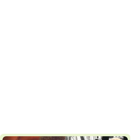
И
Т
К
У
Х
М
Ч
Н
Я