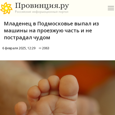
Младенец в Подмосковье выпал из
машины на проезжую часть и не
пострадал чудом
6 февраля 2025, 12:29
2063
О
А
П
Б
В
Р