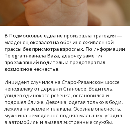
С
Е
И
В Подмосковье едва не произошла трагедия —
Т
младенец оказался на обочине оживленной
трассы без присмотра взрослых. По информации
К
Telegram-канала Baza, девочку заметил
проезжавший водитель и предотвратил
возможное несчастье.
У
Инцидент случился на Старо-Рязанском шоссе
Х
неподалеку от деревни Становое. Водитель,
М
увидев одинокого ребенка, остановился и
Ч
подошел ближе. Девочка, одетая только в боди,
лежала на земле и плакала. Осознав опасность,
Н
мужчина немедленно поднял малышку, усадил
Я
в автомобиль и вызвал экстренные службы.