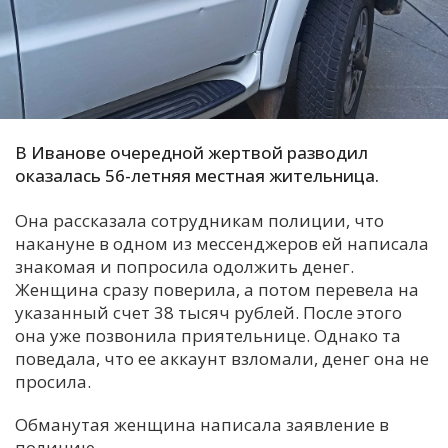
С
Е
И
Т
В Иванове очередной жертвой разводил
К
оказалась 56-летняя местная жительница.
Она рассказала сотрудникам полиции, что
У
накануне в одном из мессенджеров ей написала
знакомая и попросила одолжить денег.
Женщина сразу поверила, а потом перевела на
Х
указанный счет 38 тысяч рублей. После этого
М
она уже позвонила приятельнице. Однако та
Ч
поведала, что ее аккаунт взломали, денег она не
просила.
Н
Я
Обманутая женщина написала заявление в
полицию.