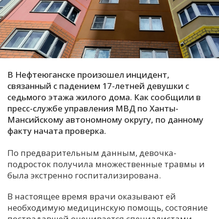
С
Е
И
Т
В Нефтеюганске произошел инцидент,
К
связанный с падением 17-летней девушки с
седьмого этажа жилого дома. Как сообщили в
пресс-службе управления МВД по Ханты-
У
Мансийскому автономному округу, по данному
факту начата проверка.
Х
По предварительным данным, девочка-
М
подросток получила множественные травмы и
Ч
была экстренно госпитализирована.
Н
В настоящее время врачи оказывают ей
Я
необходимую медицинскую помощь, состояние
пострадавшей оценивается специалистами.