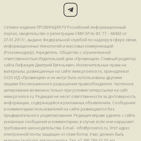
Сетевое издание ПРОВИНЦИЯ.РУ Российский информационный
портал, свидетельство о регистрации СМИ ЭЛ № ФС 77 – 68463 от
27.01.2017г., выдано Федеральной службой по надзору в сфере связи,
информационных технологий и массовых коммуникаций
(Роскомнадзор). Учредитель: Общество с ограниченной
ответственностью Издательский дом «Провинция». Главный редактор
сайта Лифанцев Дмитрий Евгеньевич. Исключительные права на
материалы, размещенные на сайте www.province.ru, принадлежат
ООО ИД «Провинция» и не могут быть использованы другими
лицами без письменного разрешения правообладателя. Частичное
цитирование возможно только при условии гиперссылки на сайт
www.province.ru. Редакция не несет ответственности за достоверность
информации, содержащейся в рекламных объявлениях. Сообщения
и комментарии пользователей на сайте размещаются без
предварительного редактирования. Редакция вправе удалить с сайта
указанные сообщения и комментарии, в случае если они нарушают
требования законодательства. E-mail - info@province.ru. Этот адрес
электронной почты защищен от спам-ботов. У вас должен быть
включен JavaScript для просмотра. Tел. +7 495 789 42 70. На