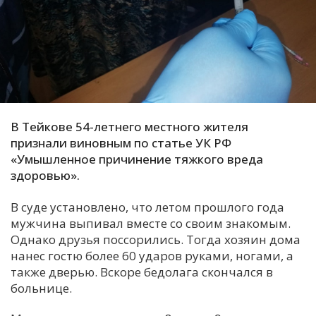
С
Е
И
Т
К
В Тейкове 54-летнего местного жителя
признали виновным по статье УК РФ
«Умышленное причинение тяжкого вреда
У
здоровью».
В суде установлено, что летом прошлого года
Х
мужчина выпивал вместе со своим знакомым.
М
Однако друзья поссорились. Тогда хозяин дома
Ч
нанес гостю более 60 ударов руками, ногами, а
Н
также дверью. Вскоре бедолага скончался в
Я
больнице.