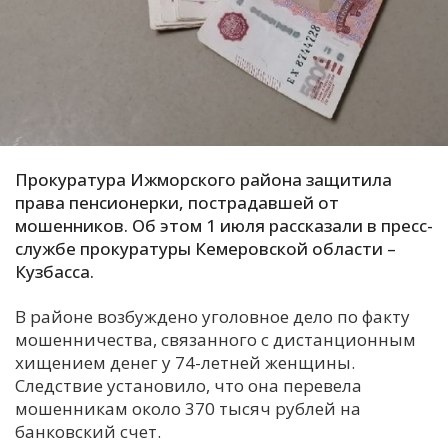
С
Е
И
Т
К
Прокуратура Ижморского района защитила
права пенсионерки, пострадавшей от
мошенников. Об этом 1 июля рассказали в пресс-
У
службе прокуратуры Кемеровской области –
Кузбасса.
Х
В районе возбуждено уголовное дело по факту
М
мошенничества, связанного с дистанционным
Ч
хищением денег у 74-летней женщины.
Н
Следствие установило, что она перевела
Я
мошенникам около 370 тысяч рублей на
банковский счет.