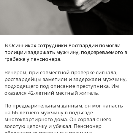
С
Е
И
Т
В Осинниках сотрудники Росгвардии помогли
К
полиции задержать мужчину, подозреваемого в
грабеже у пенсионера.
У
Вечером, при совместной проверке сигнала,
росгвардейцы заметили и задержали мужчину,
подходящего под описание преступника. Им
Х
оказался 42-летний местный житель.
М
Ч
По предварительным данным, он мог напасть
на 66-летнего мужчину в подъезде
Н
многоквартирного дома. Он сорвал с него
Я
золотую цепочку и убежал. Пенсионер
обратился за помощью к полиции.