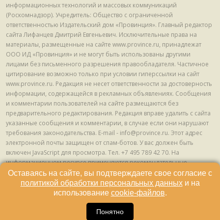
информационных технологий и массовых коммуникаций
(Роскомнадзор). Учредитель: Общество с ограниченной
ответственностью Издательский дом «Провинция». Главный редактор
сайта Лифанцев Дмитрий Евгеньевич. Исключительные права на
материалы, размещенные на сайте www.province.ru, принадлежат
ООО ИД «Провинция» и не могут быть использованы другими
лицами без письменного разрешения правообладателя. Частичное
цитирование возможно только при условии гиперссылки на сайт
www.province.ru. Редакция не несет ответственности за достоверность
информации, содержащейся в рекламных объявлениях. Сообщения
и комментарии пользователей на сайте размещаются без
предварительного редактирования. Редакция вправе удалить с сайта
указанные сообщения и комментарии, в случае если они нарушают
требования законодательства. E-mail - info@province.ru. Этот адрес
электронной почты защищен от спам-ботов. У вас должен быть
включен JavaScript для просмотра. Tел. +7 495 789 42 70. На
информационном ресурсе применяются рекомендательные
технологии (информационные технологии предоставления
Оставаясь на сайте, вы подтверждаете свое согласие с
информации на основе сбора, систематизации и анализа сведений,
политикой обработки персональных данных
и на
относящихся к предпочтениям пользователей сети "Интернет",
использование
cookie-файлов
.
находящихся на территории Российской Федерации) © ООО ИД
16
«Провинция», 2013 - 2024г.
Понятно