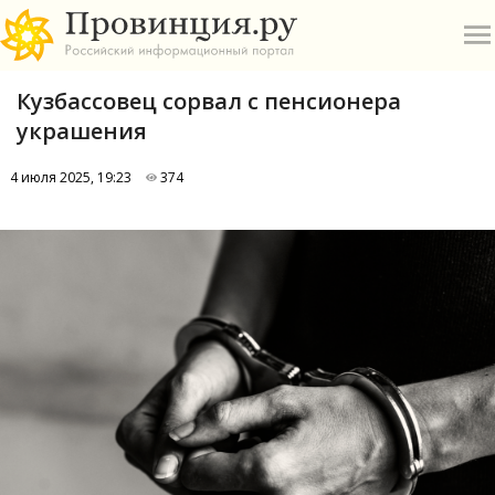
Кузбассовец сорвал с пенсионера
украшения
4 июля 2025, 19:23
374
О
А
П
Б
В
Р