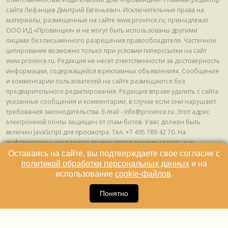
сайта Лифанцев Дмитрий Евгеньевич. Исключительные права на
материалы, размещенные на сайте www.province.ru, принадлежат
ООО ИД «Провинция» и не могут быть использованы другими
лицами без письменного разрешения правообладателя. Частичное
цитирование возможно только при условии гиперссылки на сайт
www.province.ru. Редакция не несет ответственности за достоверность
информации, содержащейся в рекламных объявлениях. Сообщения
и комментарии пользователей на сайте размещаются без
предварительного редактирования. Редакция вправе удалить с сайта
указанные сообщения и комментарии, в случае если они нарушают
требования законодательства. E-mail - info@province.ru. Этот адрес
электронной почты защищен от спам-ботов. У вас должен быть
включен JavaScript для просмотра. Tел. +7 495 789 42 70. На
информационном ресурсе применяются рекомендательные
технологии (информационные технологии предоставления
Оставаясь на сайте, вы подтверждаете свое согласие с
информации на основе сбора, систематизации и анализа сведений,
политикой обработки персональных данных
и на
относящихся к предпочтениям пользователей сети "Интернет",
использование
cookie-файлов
.
находящихся на территории Российской Федерации) © ООО ИД
16
«Провинция», 2013 - 2024г.
Понятно