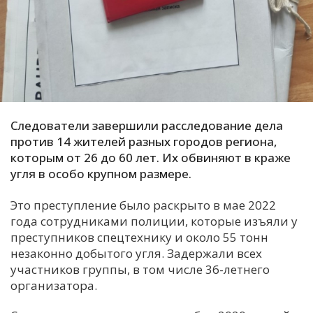
С
Е
И
Т
К
Следователи завершили расследование дела
против 14 жителей разных городов региона,
которым от 26 до 60 лет. Их обвиняют в краже
У
угля в особо крупном размере.
Это преступление было раскрыто в мае 2022
Х
года сотрудниками полиции, которые изъяли у
М
преступников спецтехнику и около 55 тонн
Ч
незаконно добытого угля. Задержали всех
Н
участников группы, в том числе 36-летнего
Я
организатора.