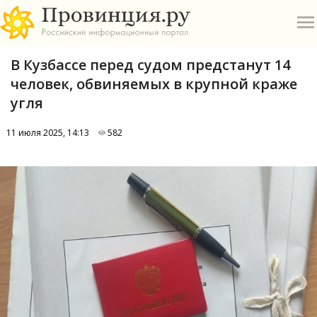
В Кузбассе перед судом предстанут 14
человек, обвиняемых в крупной краже
угля
11 июля 2025, 14:13
582
О
А
П
Б
В
Р