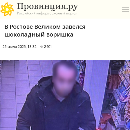
В Ростове Великом завелся
шоколадный воришка
25 июля 2025, 13:32
2401
О
А
П
Б
В
Р