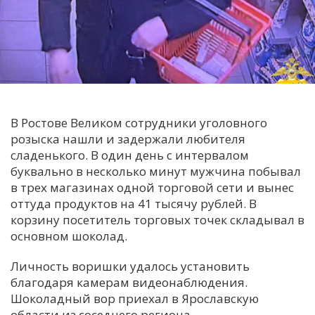
С
Е
И
Т
К
В Ростове Великом сотрудники уголовного
розыска нашли и задержали любителя
сладенького. В один день с интервалом
У
буквально в несколько минут мужчина побывал
в трех магазинах одной торговой сети и вынес
оттуда продуктов на 41 тысячу рублей. В
Х
корзину посетитель торговых точек складывал в
М
основном шоколад.
Ч
Личность воришки удалось установить
Н
благодаря камерам видеонаблюдения.
Я
Шоколадный вор приехал в Ярославскую
области из соседнего региона.