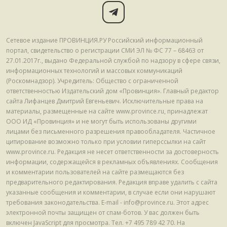
Сетевое издание ПРОВИНЦИЯ.РУ Российский информационный
портал, свидетельство о регистрации СМИ ЭЛ № ФС 77 – 68463 от
27.01.2017г., выдано Федеральной службой по надзору в сфере связи,
информационных технологий и массовых коммуникаций
(Роскомнадзор). Учредитель: Общество с ограниченной
ответственностью Издательский дом «Провинция». Главный редактор
сайта Лифанцев Дмитрий Евгеньевич. Исключительные права на
материалы, размещенные на сайте www.province.ru, принадлежат
ООО ИД «Провинция» и не могут быть использованы другими
лицами без письменного разрешения правообладателя. Частичное
цитирование возможно только при условии гиперссылки на сайт
www.province.ru. Редакция не несет ответственности за достоверность
информации, содержащейся в рекламных объявлениях. Сообщения
и комментарии пользователей на сайте размещаются без
предварительного редактирования. Редакция вправе удалить с сайта
указанные сообщения и комментарии, в случае если они нарушают
требования законодательства. E-mail - info@province.ru. Этот адрес
электронной почты защищен от спам-ботов. У вас должен быть
включен JavaScript для просмотра. Tел. +7 495 789 42 70. На