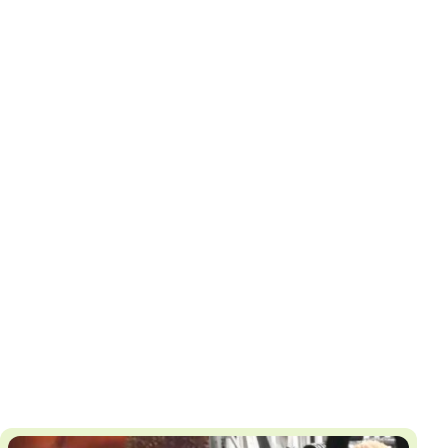
И
Т
К
У
Х
М
Ч
Н
Я