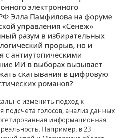
онного электронного
 РФ Элла Памфилова на форуме
ской управления «Сенеж»
нный разум в избирательных
ологический прорыв, но и
ая с антиутопическими
ние ИИ в выборах вызывает
ежать скатывания в цифровую
стических романов?
кально изменить подход к
я подсчета голосов, анализ данных
аргетированная информационная
 реальность. Например, в 23