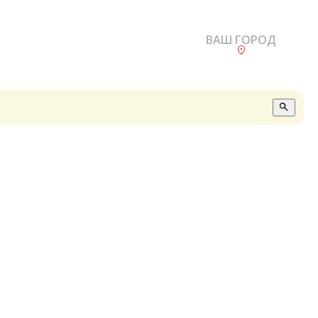
ВАШ ГОРОД
О
А
П
Б
В
Р
С
Е