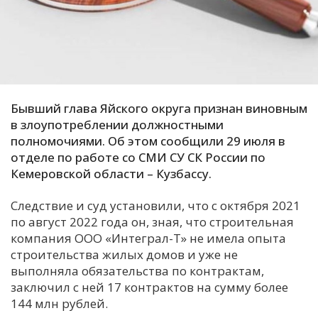
С
Е
И
Т
Бывший глава Яйского округа признан виновным
К
в злоупотреблении должностными
полномочиями. Об этом сообщили 29 июля в
отделе по работе со СМИ СУ СК России по
У
Кемеровской области – Кузбассу.
Следствие и суд установили, что с октября 2021
Х
по август 2022 года он, зная, что строительная
М
компания ООО «Интеграл-Т» не имела опыта
Ч
строительства жилых домов и уже не
выполняла обязательства по контрактам,
Н
заключил с ней 17 контрактов на сумму более
Я
144 млн рублей.