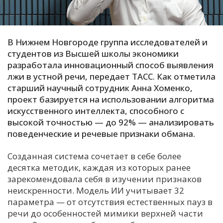
С
Е
В Нижнем Новгороде группа исследователей и
студентов из Высшей школы экономики
И
разработала инновационный способ выявления
Т
лжи в устной речи, передает ТАСС. Как отметила
К
старший научный сотрудник Анна Хоменко,
проект базируется на использовании алгоритма
искусственного интеллекта, способного с
У
высокой точностью — до 92% — анализировать
поведенческие и речевые признаки обмана.
Х
Созданная система сочетает в себе более
М
десятка методик, каждая из которых ранее
Ч
зарекомендовала себя в изучении признаков
Н
неискренности. Модель ИИ учитывает 32
параметра — от отсутствия естественных пауз в
Я
речи до особенностей мимики верхней части