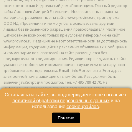
ответственностью Издательский дом «Провинция». Главный редактор
сайта Лифанцев Дмитрий Евгеньевич. Исключительные права на
материалы, размещенные на сайте www.province.ru, принадлежат
ООО ИД «Провинция» и не могут быть использованы другими
лицами без письменного разрешения правообладателя. Частичное
цитирование возможно только при условии гиперссылки на сайт
www.province.ru. Редакция не несет ответственности за достоверность
информации, содержащейся в рекламных объявлениях. Сообщения
и комментарии пользователей на сайте размещаются без
предварительного редактирования. Редакция вправе удалить с сайта
указанные сообщения и комментарии, в случае если они нарушают
требования законодательства. E-mail - info@province.ru. Этот адрес
электронной почты защищен от спам-ботов. У вас должен быть
включен JavaScript для просмотра. Tел. +7 495 789 42 70. На
информационном ресурсе применяются рекомендательные
технологии (информационные технологии предоставления
Оставаясь на сайте, вы подтверждаете свое согласие с
информации на основе сбора, систематизации и анализа сведений,
политикой обработки персональных данных
и на
относящихся к предпочтениям пользователей сети "Интернет",
использование
cookie-файлов
.
находящихся на территории Российской Федерации) © ООО ИД
16
«Провинция», 2013 - 2024г.
Понятно