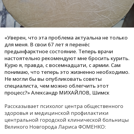
С
Е
И
«Уверен, что эта проблема актуальна не только
Т
для меня. В свои 67 лет я перенёс
К
предынфарктное состояние. Теперь врачи
настоятельно рекомендуют мне бросить курить.
Курю я, правда, с восемнадцати, с армии. Сам
У
понимаю, что теперь это жизненно необходимо.
Не могли бы вы опубликовать советы
специалиста, чем можно облегчить этот
Х
процесс?» Александр МИХАЙЛОВ, Шимск
М
Ч
Рассказывает психолог центра общественного
здоровья и медицинской профилактики
Н
центральной городской клинической больницы
Я
Великого Новгорода Лариса ФОМЕНКО: