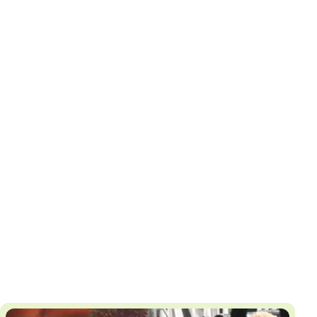
И
Т
К
У
Х
М
Ч
Н
Я