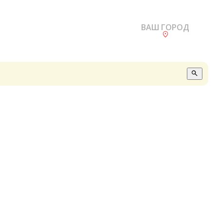
ВАШ ГОРОД
О
А
П
Б
В
Р
С
Е