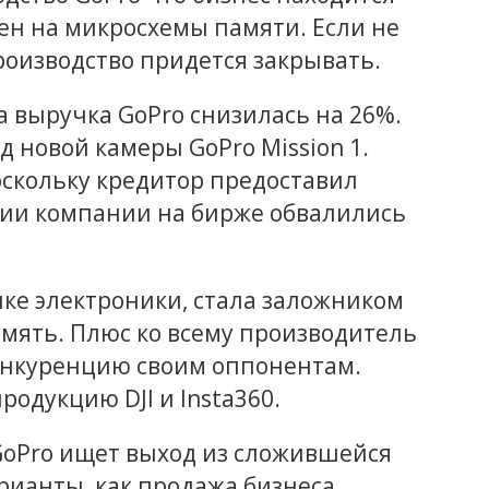
цен на микросхемы памяти. Если не
роизводство придется закрывать.
а выручка GoPro снизилась на 26%.
 новой камеры GoPro Mission 1.
оскольку кредитор предоставил
кции компании на бирже обвалились
нке электроники, стала заложником
мять. Плюс ко всему производитель
онкуренцию своим оппонентам.
родукцию DJI и Insta360.
GoPro ищет выход из сложившейся
рианты, как продажа бизнеса,