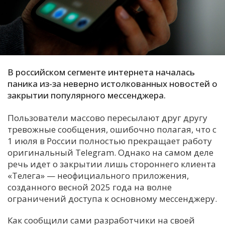
С
Е
И
Т
В российском сегменте интернета началась
паника из-за неверно истолкованных новостей о
К
закрытии популярного мессенджера.
Пользователи массово пересылают друг другу
У
тревожные сообщения, ошибочно полагая, что с
1 июля в России полностью прекращает работу
Х
оригинальный Telegram. Однако на самом деле
речь идет о закрытии лишь стороннего клиента
М
«Телега» — неофициального приложения,
Ч
созданного весной 2025 года на волне
Н
ограничений доступа к основному мессенджеру.
Я
Как сообщили сами разработчики на своей