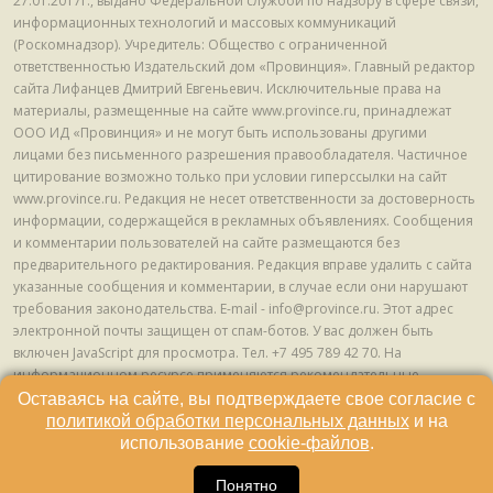
27.01.2017г., выдано Федеральной службой по надзору в сфере связи,
информационных технологий и массовых коммуникаций
(Роскомнадзор). Учредитель: Общество с ограниченной
ответственностью Издательский дом «Провинция». Главный редактор
сайта Лифанцев Дмитрий Евгеньевич. Исключительные права на
материалы, размещенные на сайте www.province.ru, принадлежат
ООО ИД «Провинция» и не могут быть использованы другими
лицами без письменного разрешения правообладателя. Частичное
цитирование возможно только при условии гиперссылки на сайт
www.province.ru. Редакция не несет ответственности за достоверность
информации, содержащейся в рекламных объявлениях. Сообщения
и комментарии пользователей на сайте размещаются без
предварительного редактирования. Редакция вправе удалить с сайта
указанные сообщения и комментарии, в случае если они нарушают
требования законодательства. E-mail - info@province.ru. Этот адрес
электронной почты защищен от спам-ботов. У вас должен быть
включен JavaScript для просмотра. Tел. +7 495 789 42 70. На
информационном ресурсе применяются рекомендательные
технологии (информационные технологии предоставления
Оставаясь на сайте, вы подтверждаете свое согласие с
информации на основе сбора, систематизации и анализа сведений,
политикой обработки персональных данных
и на
относящихся к предпочтениям пользователей сети "Интернет",
использование
cookie-файлов
.
находящихся на территории Российской Федерации) © ООО ИД
«Провинция», 2013 - 2024г.
Понятно