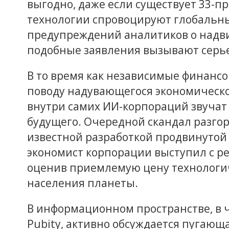
выгодно, даже если существует 33-пр
технологии спровоцируют глобальны
предупреждений аналитиков о надв
подобные заявления вызывают серье
В то время как независимые финансо
поводу надувающегося экономическог
внутри самих ИИ-корпораций звуча
будущего. Очередной скандал разгор
известной разработкой продвинутой
экономист корпорации выступил с р
оценив приемлемую цену технологич
населения планеты.
В информационном пространстве, в 
Pubity, активно обсуждается пугающ