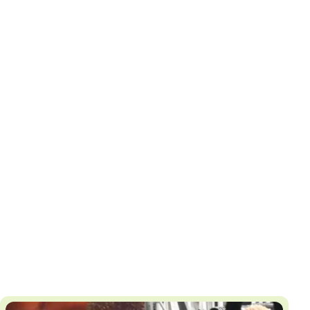
И
Т
К
У
Х
М
Ч
Н
Я