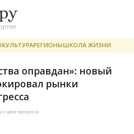
О
КУЛЬТУРА
РЕГИОНЫ
ШКОЛА ЖИЗНИ
ства оправдан»: новый
окировал рынки
гресса
 о цене прогресса