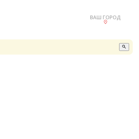
ВАШ ГОРОД
О
А
П
Б
В
Р
С
Е