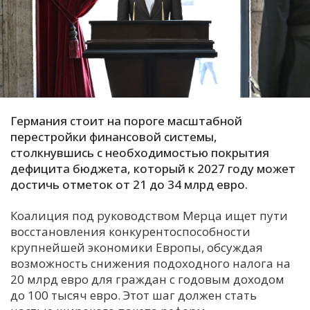
С
Е
И
Т
К
Германия стоит на пороге масштабной
перестройки финансовой системы,
столкнувшись с необходимостью покрытия
У
дефицита бюджета, который к 2027 году может
достичь отметок от 21 до 34 млрд евро.
Х
Коалиция под руководством Мерца ищет пути
М
восстановления конкурентоспособности
Ч
крупнейшей экономики Европы, обсуждая
возможность снижения подоходного налога на
Н
20 млрд евро для граждан с годовым доходом
Я
до 100 тысяч евро. Этот шаг должен стать