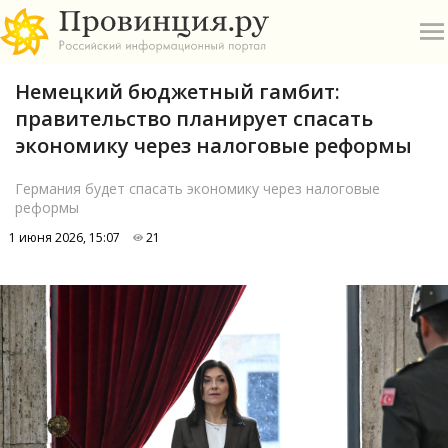
Немецкий бюджетный гамбит:
правительство планирует спасать
экономику через налоговые реформы
Германия будет спасать экономику через налоговые
реформы
О
1 июня 2026, 15:07
21
А
П
Б
В
Р