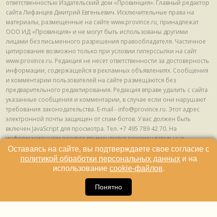
ответственностью Издательский дом «Провинция». Главный редактор
сайта Лифанцев Дмитрий Евгеньевич. Исключительные права на
материалы, размещенные на сайте www.province.ru, принадлежат
ООО ИД «Провинция» и не могут быть использованы другими
лицами без письменного разрешения правообладателя. Частичное
цитирование возможно только при условии гиперссылки на сайт
www.province.ru. Редакция не несет ответственности за достоверность
информации, содержащейся в рекламных объявлениях. Сообщения
и комментарии пользователей на сайте размещаются без
предварительного редактирования. Редакция вправе удалить с сайта
указанные сообщения и комментарии, в случае если они нарушают
требования законодательства. E-mail - info@province.ru. Этот адрес
электронной почты защищен от спам-ботов. У вас должен быть
включен JavaScript для просмотра. Tел. +7 495 789 42 70. На
информационном ресурсе применяются рекомендательные
технологии (информационные технологии предоставления
Оставаясь на сайте, вы подтверждаете свое согласие с
информации на основе сбора, систематизации и анализа сведений,
политикой обработки персональных данных
и на
относящихся к предпочтениям пользователей сети "Интернет",
использование
cookie-файлов
.
находящихся на территории Российской Федерации) © ООО ИД
16
«Провинция», 2013 - 2024г.
Понятно