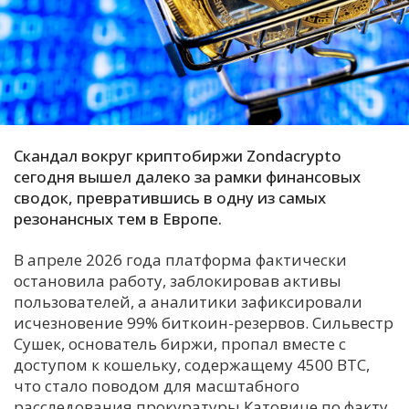
С
Е
И
Т
Скандал вокруг криптобиржи Zondacrypto
К
сегодня вышел далеко за рамки финансовых
сводок, превратившись в одну из самых
У
резонансных тем в Европе.
В апреле 2026 года платформа фактически
Х
остановила работу, заблокировав активы
М
пользователей, а аналитики зафиксировали
Ч
исчезновение 99% биткоин-резервов. Сильвестр
Сушек, основатель биржи, пропал вместе с
Н
доступом к кошельку, содержащему 4500 BTC,
Я
что стало поводом для масштабного
расследования прокуратуры Катовице по факту