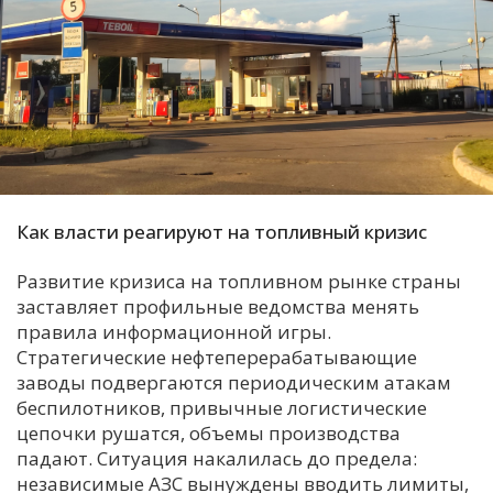
С
Е
И
Т
К
Как власти реагируют на топливный кризис
У
Развитие кризиса на топливном рынке страны
заставляет профильные ведомства менять
Х
правила информационной игры.
Стратегические нефтеперерабатывающие
М
заводы подвергаются периодическим атакам
Ч
беспилотников, привычные логистические
Н
цепочки рушатся, объемы производства
Я
падают. Ситуация накалилась до предела:
независимые АЗС вынуждены вводить лимиты,