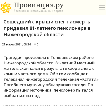
Сошедший с крыши снег насмерть
придавил 81-летнего пенсионера в
Нижегородской области
21 марта 2021, 08:34
5
О
Трагедия произошла в Тоншаевском районе
А
Нижегородской области. 81-летний местный
житель скончался в результате схода снега с
П
крыши частного дома. Об этом сообщает
Б
телеканал нижегородский телеканал «Кстати».
Погибшего мужчину обнаружили соседи. По
В
информации источника, пенсионер пытался
Р
выбраться из-под