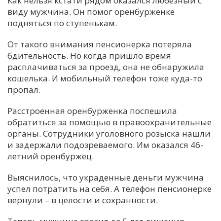
Как нельзя кстати рядом оказался любезный с
виду мужчина. Он помог оренбурженке
С
подняться по ступенькам.
Е
От такого внимания пенсионерка потеряла
бдительность. Но когда пришло время
И
расплачиваться за проезд, она не обнаружила
Т
кошелька. И мобильный телефон тоже куда-то
К
пропал.
Расстроенная оренбурженка поспешила
У
обратиться за помощью в правоохранительные
органы. Сотрудники уголовного розыска нашли
и задержали подозреваемого. Им оказался 46-
Х
летний оренбуржец.
М
Ч
Выяснилось, что украденные деньги мужчина
успел потратить на себя. А телефон пенсионерке
Н
вернули – в целости и сохранности.
Я