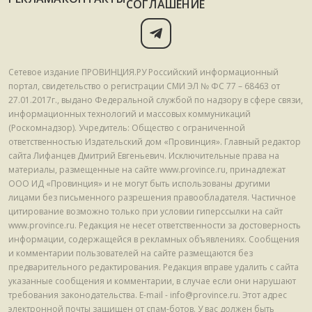
СОГЛАШЕНИЕ
Сетевое издание ПРОВИНЦИЯ.РУ Российский информационный
портал, свидетельство о регистрации СМИ ЭЛ № ФС 77 – 68463 от
27.01.2017г., выдано Федеральной службой по надзору в сфере связи,
информационных технологий и массовых коммуникаций
(Роскомнадзор). Учредитель: Общество с ограниченной
ответственностью Издательский дом «Провинция». Главный редактор
сайта Лифанцев Дмитрий Евгеньевич. Исключительные права на
материалы, размещенные на сайте www.province.ru, принадлежат
ООО ИД «Провинция» и не могут быть использованы другими
лицами без письменного разрешения правообладателя. Частичное
цитирование возможно только при условии гиперссылки на сайт
www.province.ru. Редакция не несет ответственности за достоверность
информации, содержащейся в рекламных объявлениях. Сообщения
и комментарии пользователей на сайте размещаются без
предварительного редактирования. Редакция вправе удалить с сайта
указанные сообщения и комментарии, в случае если они нарушают
требования законодательства. E-mail - info@province.ru. Этот адрес
электронной почты защищен от спам-ботов. У вас должен быть