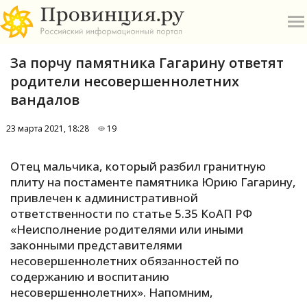
За порчу памятника Гагарину ответят
родители несовершеннолетних
вандалов
23 марта 2021, 18:28
19
О
Отец мальчика, который разбил гранитную
А
плиту на постаменте памятника Юрию Гагарину,
привлечен к административной
П
ответственности по статье 5.35 КоАП РФ
Б
«Неисполнение родителями или иными
законными представителями
В
несовершеннолетних обязанностей по
Р
содержанию и воспитанию
несовершеннолетних». Напомним,