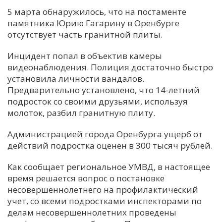
5 марта обнаружилось, что на постаменте
С
памятника Юрию Гагарину в Оренбурге
Е
отсутствует часть гранитной плиты.
Инцидент попал в объектив камеры
И
видеонаблюдения. Полиция достаточно быстро
Т
установила личности вандалов.
К
Предварительно установлено, что 14-летний
подросток со своими друзьями, используя
молоток, разбил гранитную плиту.
У
Администрацией города Оренбурга ущерб от
действий подростка оценен в 300 тысяч рублей.
Х
М
Как сообщает региональное УМВД, в настоящее
Ч
время решается вопрос о постановке
несовершеннолетнего на профилактический
Н
учет, со всеми подростками инспекторами по
Я
делам несовершеннолетних проведены