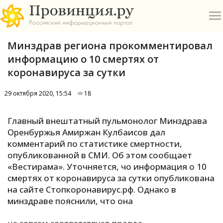
Минздрав региона прокомментировал
информацию о 10 смертях от
коронавируса за сутки
29 октября 2020, 15:54
18
О
Главный внештатный пульмонолог Минздрава
А
Оренбуржья Амиржан Кулбаисов дал
комментарий по статистике смертности,
П
опубликованной в СМИ. Об этом сообщает
Б
«Вестирама». Уточняется, чо информация о 10
смертях от коронавируса за сутки опубликована
В
на сайте Стопкоронавирус.рф. Однако в
Р
минздраве пояснили, что она