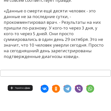
не совсем соответствует правде.
С
«Данные о смерти ещё десяти человек - это
Е
данные не за последние сутки, -
прокомментировал врач. - Результаты на них
пришли по-разному. У кого-то через 3 дня, у
И
кого-то через 5 дней. Они просто
Т
суммировались в один день 29 октября. Это не
К
значит, что 10 человек умерли сегодня. Просто
на сегодняшний день зарегистрированы
подтвержденные диагнозы ковид».
У
Х
М
Ч
Н
Я