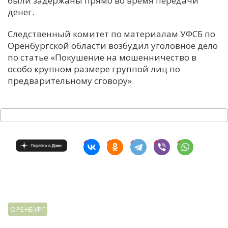
были задержаны прямо во время передачи
денег.
С
Е
Следственный комитет по материалам УФСБ по
Оренбургской области возбудил уголовное дело
по статье «Покушение на мошенничество в
И
особо крупном размере группой лиц по
Т
предварительному сговору».
К
У
Х
М
Ч
Н
Я
ОРЕНБУРГ