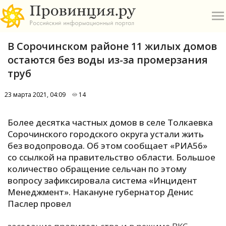
В Сорочинском районе 11 жилых домов
остаются без воды из-за промерзания
труб
23 марта 2021, 04:09
14
О
Более десятка частных домов в селе Толкаевка
А
Сорочинского городского округа устали жить
без водопровода. Об этом сообщает «РИА56»
П
со ссылкой на правительство области. Большое
Б
количество обращение сельчан по этому
вопросу зафиксировала система «Инцидент
В
Менеджмент». Накануне губернатор Денис
Р
Паслер провел