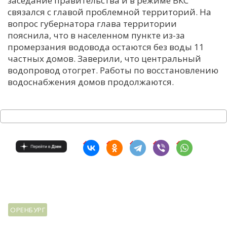
заседание правительства и в режиме ВКС
связался с главой проблемной территорий. На
С
вопрос губернатора глава территории
Е
пояснила, что в населенном пункте из-за
промерзания водовода остаются без воды 11
И
частных домов. Заверили, что центральный
водопровод отогрет. Работы по восстановлению
Т
водоснабжения домов продолжаются.
К
У
Х
М
Ч
Н
Я
ОРЕНБУРГ