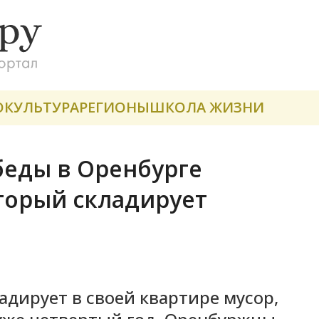
О
КУЛЬТУРА
РЕГИОНЫ
ШКОЛА ЖИЗНИ
беды в Оренбурге
оторый складирует
адирует в своей квартире мусор,