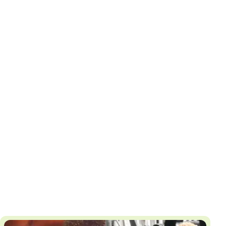
И
Т
К
У
Х
М
Ч
Н
Я