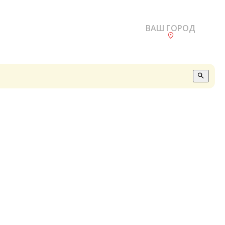
ВАШ ГОРОД
О
А
П
Б
В
Р
С
Е