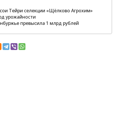
т сои Тейри селекции «Щёлково Агрохим»
рд урожайности
нбуржье превысила 1 млрд рублей