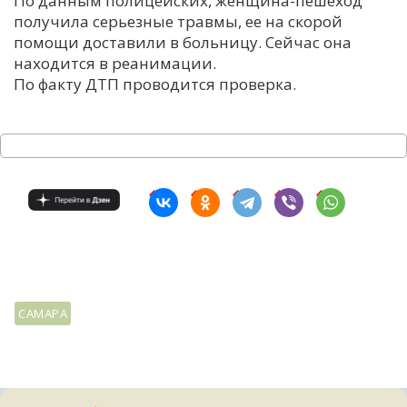
По данным полицейских, женщина-пешеход
получила серьезные травмы, ее на скорой
С
помощи доставили в больницу. Сейчас она
Е
находится в реанимации.
По факту ДТП проводится проверка.
И
Т
К
У
Х
М
САМАРА
Ч
Н
Я