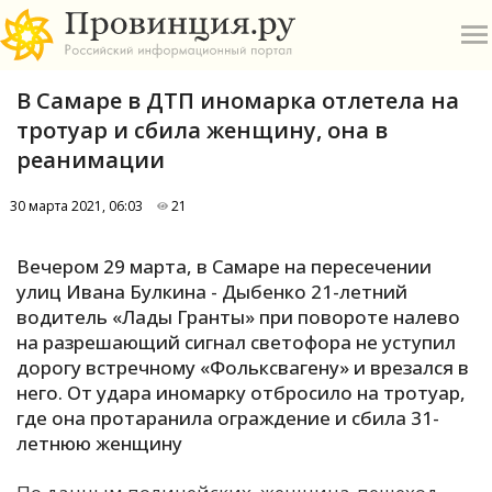
В Самаре в ДТП иномарка отлетела на
тротуар и сбила женщину, она в
реанимации
30 марта 2021, 06:03
21
О
Вечером 29 марта, в Самаре на пересечении
А
улиц Ивана Булкина - Дыбенко 21-летний
водитель «Лады Гранты» при повороте налево
П
на разрешающий сигнал светофора не уступил
Б
дорогу встречному «Фольксвагену» и врезался в
него. От удара иномарку отбросило на тротуар,
В
где она протаранила ограждение и сбила 31-
Р
летнюю женщину