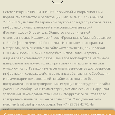
Сетевое издание ПРОВИНЦИЯ.РУ Российский информационный
портал, свидетельство о регистрации СМИ ЭЛ № ФС 77 – 68463 от
27.01.2017г., выдано Федеральной службой по надзору в сфере связи,
информационных технологий и массовых коммуникаций
(Роскомнадзор). Учредитель: Общество с ограниченной
ответственностью Издательский дом «Провинция». Главный редактор
сайта Лифанцев Дмитрий Евгеньевич. Исключительные права на
материалы, размещенные на сайте www.province.ru, принадлежат
ООО ИД «Провинция» и не могут быть использованы другими
лицами без письменного разрешения правообладателя. Частичное
цитирование возможно только при условии гиперссылки на сайт
www.province.ru. Редакция не несет ответственности за достоверность
информации, содержащейся в рекламных объявлениях. Сообщения
и комментарии пользователей на сайте размещаются без
предварительного редактирования. Редакция вправе удалить с сайта
указанные сообщения и комментарии, в случае если они нарушают
требования законодательства. E-mail - info@province.ru. Этот адрес
электронной почты защищен от спам-ботов. У вас должен быть
включен JavaScript для просмотра. Tел. +7 495 789 42 70. На
информационном ресурсе применяются рекомендательные
технологии (информационные технологии предоставления