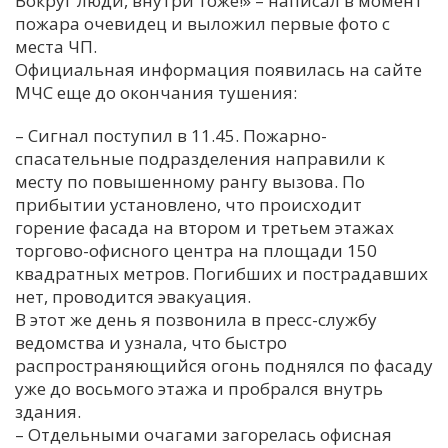
Вокруг люди, внутри тоже!» – написал в момент
пожара очевидец и выложил первые фото с
С
места ЧП.
Е
Официальная информация появилась на сайте
МЧС еще до окончания тушения:
И
– Сигнал поступил в 11.45. Пожарно-
Т
спасательные подразделения направили к
К
месту по повышенному рангу вызова. По
прибытии установлено, что происходит
горение фасада на втором и третьем этажах
У
торгово-офисного центра на площади 150
квадратных метров. Погибших и пострадавших
Х
нет, проводится эвакуация.
В этот же день я позвонила в пресс-службу
М
ведомства и узнала, что быстро
Ч
распространяющийся огонь поднялся по фасаду
Н
уже до восьмого этажа и пробрался внутрь
Я
здания.
– Отдельными очагами загорелась офисная