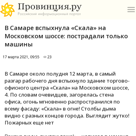
В Самаре вспыхнула «Скала» на
Московском шоссе: пострадали только
машины
17 марта 2021, 09:55
23
О
В Самаре около полудня 12 марта, в самый
А
разгар рабочего дня вспыхнуло здание торгово-
офисного центра «Скала» на Московском шоссе,
П
4. По словам очевидцев, загорелась стена
Б
офиса, огонь мгновенно распространился по
всему фасаду: «Скала» в огне! Столбы дыма
В
видно с разных концов города. Выглядит жутко!
Р
Пожарных еще нет