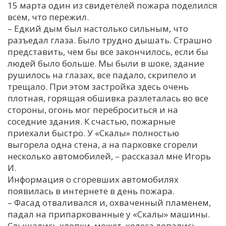
15 марта один из свидетелей пожара поделился
всем, что пережил.
– Едкий дым был настолько сильным, что
разъедал глаза. Было трудно дышать. Страшно
представить, чем бы все закончилось, если бы
людей было больше. Мы были в шоке, здание
рушилось на глазах, все падало, скрипело и
трещало. При этом застройка здесь очень
плотная, горящая обшивка разлеталась во все
стороны, огонь мог переброситься и на
соседние здания. К счастью, пожарные
приехали быстро. У «Скалы» полностью
выгорела одна стена, а на парковке сгорели
несколько автомобилей, – рассказал мне Игорь
И.
Информация о сгоревших автомобилях
появилась в интернете в день пожара.
– Фасад отваливался и, охваченный пламенем,
падал на припаркованные у «Скалы» машины.
Слышались хлопки, может, колеса лопались.